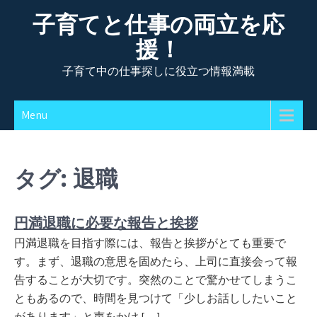
Skip
子育てと仕事の両立を応
to
援！
content
子育て中の仕事探しに役立つ情報満載
Menu
タグ:
退職
円満退職に必要な報告と挨拶
円満退職を目指す際には、報告と挨拶がとても重要で
す。まず、退職の意思を固めたら、上司に直接会って報
告することが大切です。突然のことで驚かせてしまうこ
ともあるので、時間を見つけて「少しお話ししたいこと
があります」と声をかけ […]